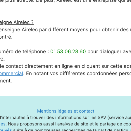
 plus adapté. De plus, Airelec est une entreprise qui se
eigne Airelec ?
 l’enseigne Airelec par différent moyens pour obtenir de
ntré.
uméro de téléphone :
01.53.06.28.60
pour dialoguer ave
ez.
de contact directement en ligne en cliquant sur cette ad
commercial
. En notant vos différentes coordonnées pers
ment.
Mentions légales et contact
'internautes à trouver des informations sur les SAV (service aprè
lés
. Nous proposons aussi l'analyse de site et le partage de c
rouvés
suite à de nombreuses recherches de la part de particuli