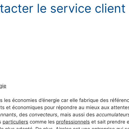
acter le service client 
gie
ns les économies d’énergie car elle fabrique des référen
nts et économiques pour répondre au mieux aux attent
onnants
, des
convecteurs
, mais aussi des
accumulateur
es
particuliers
comme les
professionnels
et sait prendre 