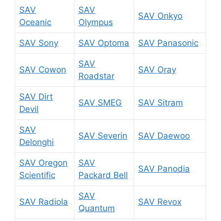
SAV
SAV
SAV Onkyo
Oceanic
Olympus
SAV Sony
SAV Optoma
SAV Panasonic
SAV
SAV Cowon
SAV Oray
Roadstar
SAV Dirt
SAV SMEG
SAV Sitram
Devil
SAV
SAV Severin
SAV Daewoo
Delonghi
SAV Oregon
SAV
SAV Panodia
Scientific
Packard Bell
SAV
SAV Radiola
SAV Revox
Quantum