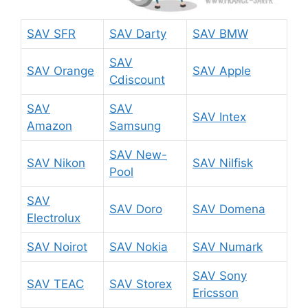
SAV SFR
SAV Darty
SAV BMW
SAV
SAV Orange
SAV Apple
Cdiscount
SAV
SAV
SAV Intex
Amazon
Samsung
SAV New-
SAV Nikon
SAV Nilfisk
Pool
SAV
SAV Doro
SAV Domena
Electrolux
SAV Noirot
SAV Nokia
SAV Numark
SAV Sony
SAV TEAC
SAV Storex
Ericsson