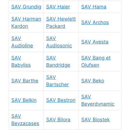
SAV Grundig
SAV Haier
SAV Hama
SAV Harman
SAV Hewlett
SAV Archos
Kardon
Packard
SAV
SAV
SAV Avesta
Audioline
Audiosonic
SAV
SAV
SAV Bang et
Babyliss
Bandridge
Olufsen
SAV
SAV Barthe
SAV Beko
Bartscher
SAV
SAV Belkin
SAV Bestron
Beyerdynamic
SAV
SAV Bilora
SAV Biostek
Beyzacases