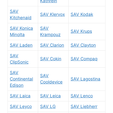
Kathrein
SAV
SAV Klervox
SAV Kodak
Kitchenaid
SAV Konica
SAV
SAV Krups
Minolta
Krampouz
SAV Laden
SAV Clarion
SAV Clayton
SAV
SAV Cokin
SAV Compaq
ClipSonic
SAV
SAV
Continental
SAV Lagostina
Cooldevice
Edison
SAV Laica
SAV Leica
SAV Lenco
SAV Leyco
SAV LG
SAV Liebherr