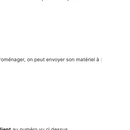
s
troménager, on peut envoyer son matériel à :
lient
au numéro vu ci dessus.